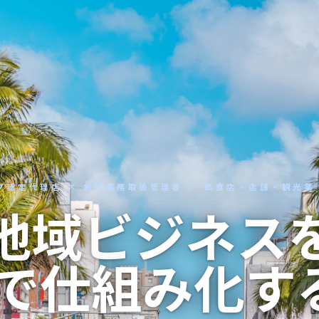
プ認定代理店 × 旅行業務取扱管理者 ／ 飲食店・店舗・観光業
地域ビジネス
で仕組み化す