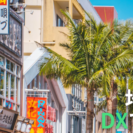
Lステッ
DX