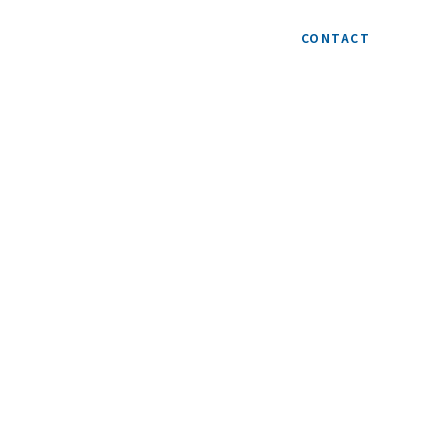
VICES
CASES
FAQ
COLUMN
NEWS
COMPANY
CONTACT