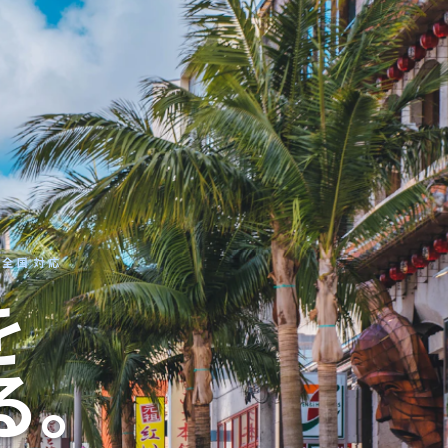
 全国対応
を
る。